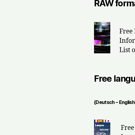
RAW forma
Free
Info
List
Free langu
(Deutsch – English
Free