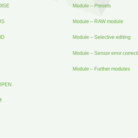
OISE
Module – Presets
US
Module – RAW module
3D
Module – Selective editing
Module – Sensor error correct
T
Module – Further modules
ARPEN
M