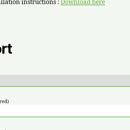
allation instructions :
Download here
rt
red)