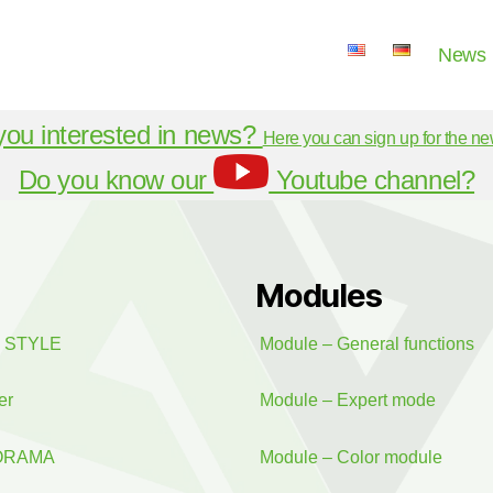
News
you interested in news?
Here you can sign up for the ne
Do you know our
Youtube channel?
Modules
o STYLE
Module – General functions
er
Module – Expert mode
NORAMA
Module – Color module