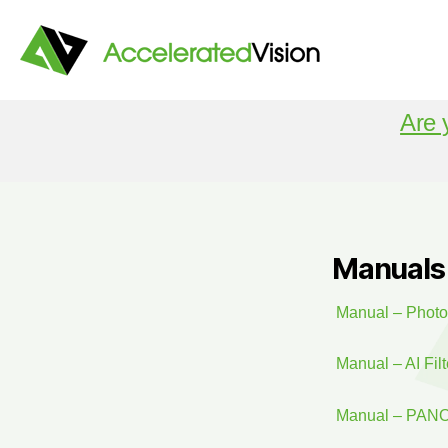
Accelerated
Are 
Vision
Manuals
Manual – Phot
Manual – AI Filt
Manual – PA