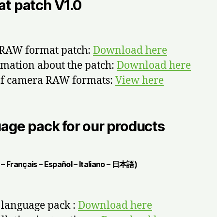
t patch V1.0
 RAW format patch:
Download here
rmation about the patch:
Download here
 of camera RAW formats:
View here
age pack for our products
 – Français – Español – Italiano – 日本語)
 language pack :
Download here