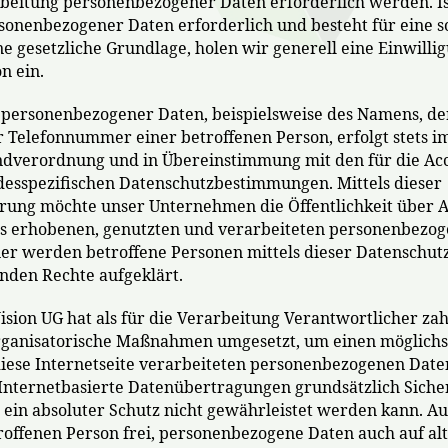
rbeitung personenbezogener Daten erforderlich werden. Is
sonenbezogener Daten erforderlich und besteht für eine s
e gesetzliche Grundlage, holen wir generell eine Einwilli
n ein.
personenbezogener Daten, beispielsweise des Namens, der 
 Telefonnummer einer betroffenen Person, erfolgt stets i
dverordnung und in Übereinstimmung mit den für die Acc
desspezifischen Datenschutzbestimmungen. Mittels dieser
rung möchte unser Unternehmen die Öffentlichkeit über 
s erhobenen, genutzten und verarbeiteten personenbezo
ner werden betroffene Personen mittels dieser Datenschut
nden Rechte aufgeklärt.
ision UG hat als für die Verarbeitung Verantwortlicher za
rganisatorische Maßnahmen umgesetzt, um einen möglichs
iese Internetseite verarbeiteten personenbezogenen Daten
nternetbasierte Datenübertragungen grundsätzlich Siche
 ein absoluter Schutz nicht gewährleistet werden kann. A
troffenen Person frei, personenbezogene Daten auch auf a