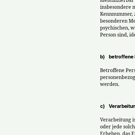
identifizierbar
insbesondere m
Kennnummer, z
besonderen Mer
psychischen, wi
Person sind, id
b) betroffene
Betroffene Pers
personenbezoge
werden.
c) Verarbeitu
Verarbeitung i
oder jede sol
Erheben, das E