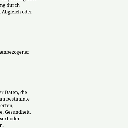
ung durch
n Abgleich oder
onenbezogener
er Daten, die
 um bestimmte
werten,
e, Gesundheit,
tsort oder
n.