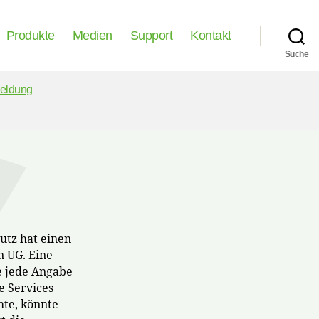
Produkte
Medien
Support
Kontakt
Suche
meldung
utz hat einen
n UG. Eine
e jede Angabe
e Services
te, könnte