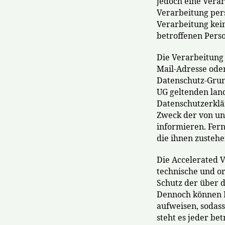
jedoch eine Vera
Verarbeitung per
Verarbeitung kein
betroffenen Perso
Die Verarbeitung 
Mail-Adresse oder
Datenschutz-Grun
UG geltenden lan
Datenschutzerklä
Zweck der von un
informieren. Fer
die ihnen zustehe
Die Accelerated V
technische und o
Schutz der über d
Dennoch können I
aufweisen, sodass
steht es jeder be