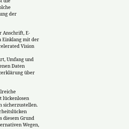
t die
olche
gung der
Anschrift, E-
m Einklang mit der
elerated Vision
Art, Umfang und
genen Daten
zerklärung über
hlreiche
t lückenlosen
 sicherzustellen.
rheitslücken
us diesem Grund
lternativen Wegen,