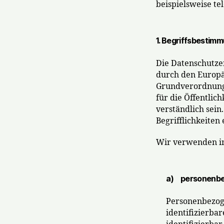
beispielsweise te
1. Begriffsbestim
Die Datenschutzer
durch den Europä
Grundverordnung 
für die Öffentlic
verständlich sei
Begrifflichkeiten 
Wir verwenden in
a) personenbe
Personenbezogen
identifizierba