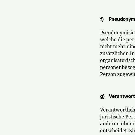
f) Pseudonymi
Pseudonymisier
welche die pe
nicht mehr ein
zusätzlichen 
organisatorisc
personenbezoge
Person zugewi
g) Verantwortli
Verantwortlich
juristische Per
anderen über 
entscheidet. S