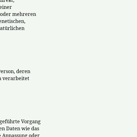
direkt,
einer
m oder mehreren
enetischen,
natürlichen
 Person, deren
 verarbeitet
sgeführte Vorgang
en Daten wie das
ie Anpassung oder