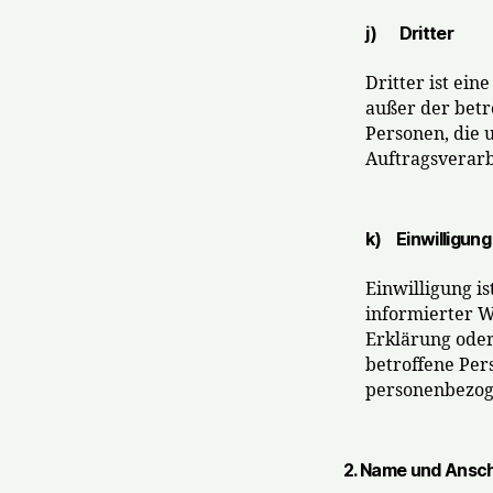
j) Dritter
Dritter ist ein
außer der betr
Personen, die 
Auftragsverarb
k) Einwilligung
Einwilligung is
informierter 
Erklärung oder
betroffene Pers
personenbezoge
2. Name und Ansch